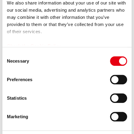
We also share information about your use of our site with
our social media, advertising and analytics partners who
may combine it with other information that you’ve
provided to them or that they’ve collected from your use
of their services.
Check the Cookie Policy
C
Necessary
o
n
s
Preferences
e
n
t
Statistics
よくあるご質問
S
e
自動車保険とどう違うの？
Marketing
l
e
保険が交通事故に対応する商品であることに対して、車
の自然故障（エンジンの不調や警告灯の点灯等）を無償
c