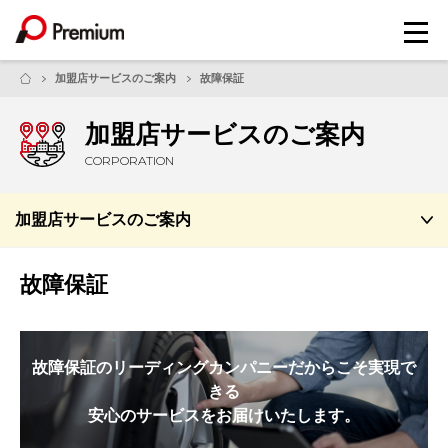
メ
ニ
ュ
加盟店サービスのご案内
故障保証
ー
加盟店サービスのご案内
CORPORATION
加盟店サービスのご案内
故障保証
故障保証のリーディングカンパニーだからこそ実現で
きる
安心のサービスをお届けいたします。