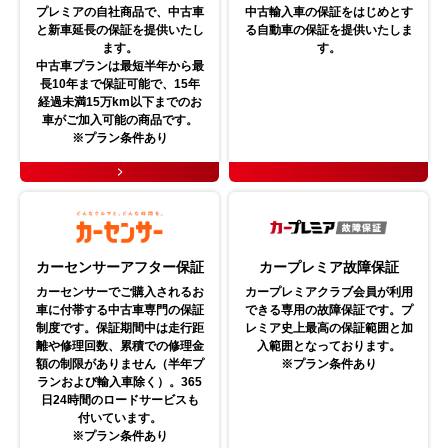
プレミアの自社商品で、中古車
中古輸入車の保証をはじめとす
と新車延長の保証を提供いたし
る自動車の保証を提供いたしま
ます。
す。
中古車プランは最短半年から最
長10年まで保証可能で、15年
経過未満15万km以下までのお
車がご加入可能の商品です。
※プラン条件あり
カーセンサーアフター保証
カープレミア故障保証
カーセンサーでご購入されるお
カープレミアクラブ会員が利用
車に付帯する中古車専門の保証
できる専用の故障保証です。プ
制度です。保証期間中は走行距
レミア史上最高の保証範囲と加
離や修理回数、累積での修理金
入範囲となっております。
額の制限がありません（半年プ
※プラン条件あり
ランおよび輸入車除く）。365
日24時間のロードサービスも
付いています。
※プラン条件あり