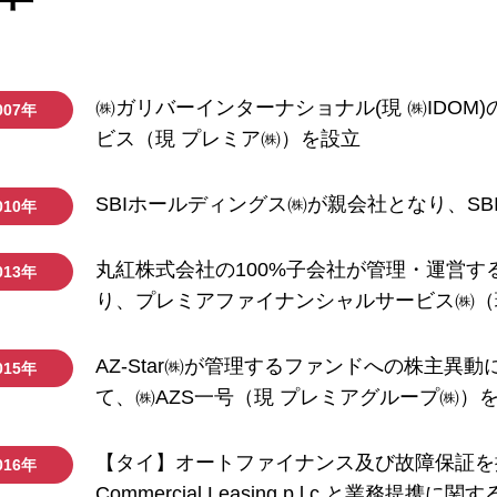
㈱ガリバーインターナショナル(現 ㈱IDO
007年
ビス（現 プレミア㈱）を設立
SBIホールディングス㈱が親会社となり、S
010年
丸紅株式会社の100%子会社が管理・運営
013年
り、プレミアファイナンシャルサービス㈱（
AZ-Star㈱が管理するファンドへの株主
015年
て、㈱AZS一号（現 プレミアグループ㈱）
【タイ】オートファイナンス及び故障保証を提
016年
Commercial Leasing p.l.c.と業務