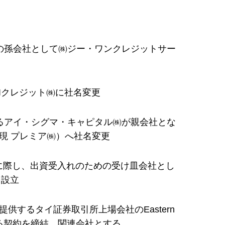
M)の孫会社として㈱ジー・ワンクレジットサー
BIクレジット㈱に社名変更
するアイ・シグマ・キャピタル㈱が親会社とな
現 プレミア㈱）へ社名変更
異動に際し、出資受入れのための受け皿会社とし
を設立
供するタイ証券取引所上場会社のEastern
提携に関する契約を締結、関連会社とする