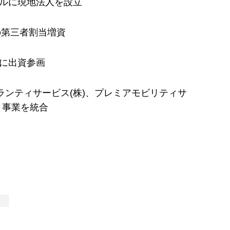
ルに現地法人を設立
l.c.の第三者割当増資
ionに出資参画
ランティサービス(株)、プレミアモビリティサ
、事業を統合