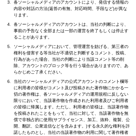
各ソーシャルメディアのアカウントにより、発信する情報の
内容や対話の方法(返答の有無、対応時間、手段など)が異な
ります。
各ソーシャルメディアのアカウントは、当社の判断により、
事前の予告なく全部または一部の運営を終了もしくは停止す
ることがあります。
ソーシャルメディアにおいて、管理運営を妨げる、第三者の
権利を侵害する等当社が不適切と判断するコメント、投稿、
行為があった場合、当社の判断により当該コメント等の削
除、アカウントのブロック等を行う場合がありますので、あ
らかじめご了承ください。
当社のソーシャルメディアの公式アカウントのコメント欄等
に利用者の皆様がコメント及び投稿された著作物にかかる一
切の著作権は、各ソーシャルメディアの運用規程に反しない
限りにおいて、当該著作物を作成された利用者及びご利用者
の皆様に帰属します。ただし、利用者の皆様は、当該著作物
を投稿されたことをもって、当社に対して、当該著作物を無
償で非独占的に使用(サブライセンス、加工、抜粋、複製、公
開、翻訳、公衆送信などを含みます。)する永久的な権利を許
諾したものとし、当社の当該著作物の利用に関して著作権者