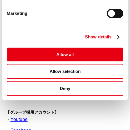
S
e
Marketing
l
【Premium Warranty Services Philippines, Inc.】
e
Facebook
c
Show details
t
Instagram
i
o
Allow all
n
【Premium Service (Thailand) Co., Ltd.】
Facebook（採用情報・サービス紹介）
Allow selection
Facebook（サービス紹介）
Deny
Instagram
【グループ採用アカウント】
Youtube