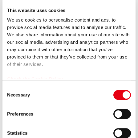
【プレミアグループ株式会社】
This website uses cookies
Youtube
We use cookies to personalise content and ads, to
provide social media features and to analyse our traffic.
Twitter（X）
We also share information about your use of our site with
our social media, advertising and analytics partners who
may combine it with other information that you’ve
【カープレミア】
provided to them or that they’ve collected from your use
Youtube
of their services.
TikTok
Check the Cookie Policy
Instagram
C
Necessary
Twitter（X）
o
n
s
Preferences
e
【PT Premium Garansi Indonesia】
n
Youtube
t
Statistics
Instagram