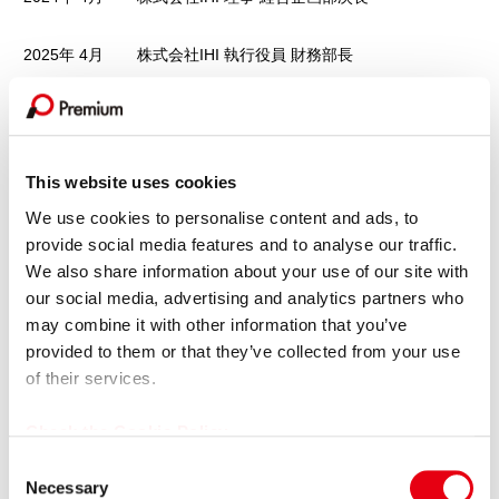
2025年 4月
株式会社IHI 執行役員 財務部長
2026年 4月
株式会社IHI 常務執行役員 財務部長（現任）
This website uses cookies
GROUP COMPANY
We use cookies to personalise content and ads, to
provide social media features and to analyse our traffic.
We also share information about your use of our site with
our social media, advertising and analytics partners who
may combine it with other information that you’ve
プレミア株式会社
provided to them or that they’ve collected from your use
of their services.
Premium Co., Ltd.
会社情報を見る
Check the Cookie Policy
C
Necessary
o