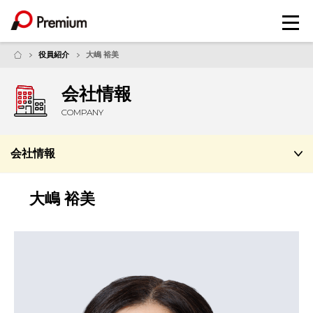
メ
ニ
ュ
役員紹介
大嶋 裕美
ー
会社情報
COMPANY
会社情報
大嶋 裕美