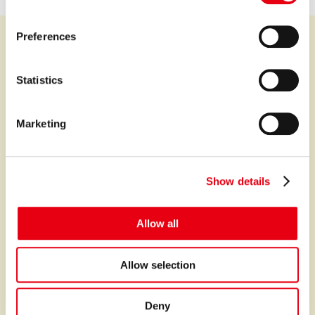
n
s
Preferences
e
n
プレミアなファイナンスとサービスを世界中に。
t
Statistics
S
e
Marketing
サービス
l
e
ファイナンス
c
オートクレジット
Show details
t
i
オートリース
o
Allow all
クレジットポリシー
n
クレジット契約の仕組み
Allow selection
書面の交付方法について
故障保証
Deny