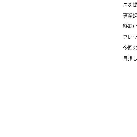
スを
事業
移転
フレ
今回
目指