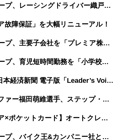
プレミアグループ、レーシングドライバー織戸茉彩選手とのスポンサー契約を更新
ア故障保証」を大幅リニューアル！
プレミアグループ、主要子会社を「プレミア株式会社」へ完全統合
プレミアグループ、育児短時間勤務を「小学校卒業まで（最長12年間）」に大幅延長
【掲載情報】日本経済新聞 電子版「Leader’s Voice」にて当社代...
女子プロゴルファー福田萌維選手、ステップ・アップ・ツアーで悲願のプロ初優勝を達成！
【カープレミア×ポケットカード】オートクレジットと同時に申し込めるクレジットカード 「...
プレミアグループ、バイク王&カンパニー社との合弁会社「RIDE＆LINK」が...