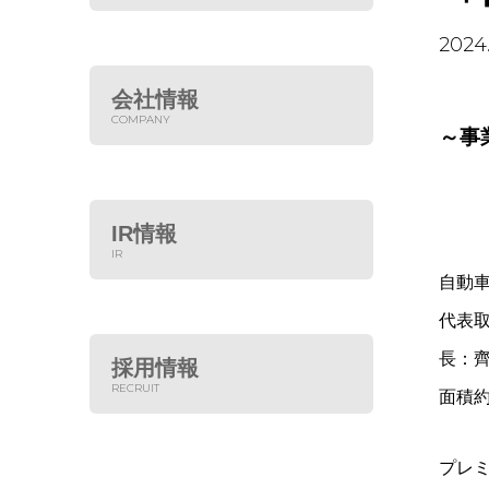
「
2024.
会社情報
COMPANY
～事
IR情報
IR
自動
代表
長：
採用情報
RECRUIT
面積
プレ