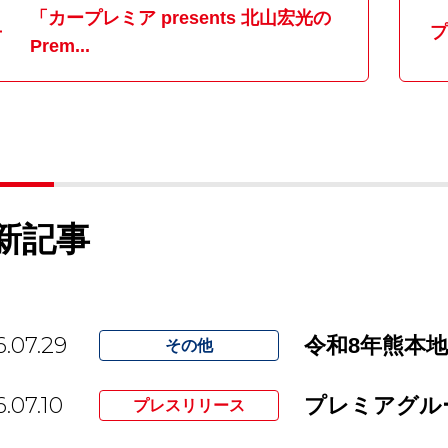
「カープレミア presents 北山宏光の
プ
Prem...
新記事
.07.29
令和8年熊本
その他
.07.10
プレスリリース