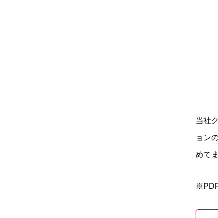
当社
ョン
めて
※PD