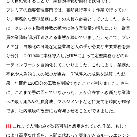
して自動化することで、業務効率化が図れる技術です。
プレミアの顧客管理部門では、書類発行等を手作業で行ってお
り、事務的な定型業務に多くの人員を必要としていました。さら
に、クレジット取扱件数の拡大に伴う業務量の増加により、従業
員の業務時間が圧迫される事態が続いていました。そこで、プレ
ミアは、自動化の可能な定型業務と人の手が必要な主要業務を振
り分け、２
019
年に本格導入した
RPA
によって定型業務などのル
ーティンワークを自動化してまいりました。これにより、業務効
率化や人為的ミスの減少が進み、
RPA
導入の成果を試算した結
果、年間約
120
日分の工数を削減できたことが判りました。さら
に、これまで手の回っていなかった、人が介在すべき新たな業務
への取り組みや社員育成、マネジメントなどに充てる時間が確保
でき、社内環境の改善にも寄与させることができました。
[1]
これまで人間のみが対応可能と想定されていた作業、もしく
はより高度な作業を、人間に代わって実施できるルールエンジン