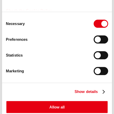
社代...
Check the Cookie Policy
2026.06.15
プレスリリース
C
Necessary
女子プロゴルファー福田萌維選手、ステップ・アップ・ツア
o
ーで悲願のプロ初優勝を達成！
n
s
Preferences
2026.06.11
プレスリリース
e
【カープレミア×ポケットカード】オートクレジットと同時
n
に申し込めるクレジットカード 「...
t
Statistics
S
2026.05.15
プレスリリース
e
Marketing
プレミアグループ、バイク王&カンパニー社との合弁会社
l
「RIDE＆LINK」が...
e
c
Show details
t
GROUP COMPANY
i
o
Allow all
n