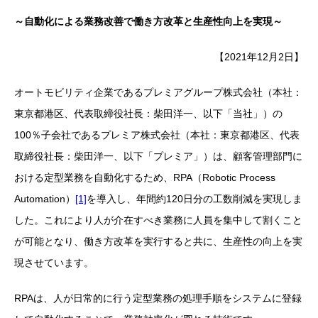
～自動化による業務改善で働き方改革と生産性向上を実現～
【2021年12月2日】
オートモビリティ企業であるプレミアグループ株式会社（本社：
東京都港区、代表取締役社長：柴田洋一、以下「当社」）の
100
％子会社であるプレミア株式会社（本社：東京都港区、代表
取締役社長：柴田洋一、以下「プレミア」）は、顧客管理部門に
おける定型業務を自動化するため、
RPA
（
Robotic Process
Automation
）
[1]
を導入し、年間約
120
日分の工数削減を実現しま
した。これにより人が介在すべき業務に人員を集中して割くこと
が可能となり、働き方改革を実行すると共に、生産性の向上を実
現させています。
RPAは、人が日常的に行う定型業務の処理手順をシステムに登録