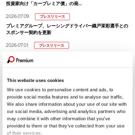
投資家向け「カープレミア債」の発...
2026.07.09
プレスリリース
プレミアグループ、レーシングドライバー織戸茉彩選手との
スポンサー契約を更新
2026.07.01
プレスリリース
「カープレミア故障保証」を大幅リニューアル！
2026.07.01
プレスリリース
プレミアグループ、主要子会社を「プレミア株式会社」へ完
This website uses cookies
全統合
We use cookies to personalise content and ads, to
2026.06.30
プレスリリース
provide social media features and to analyse our traffic.
We also share information about your use of our site with
プレミアグループ、育児短時間勤務を「小学校卒業まで（最
our social media, advertising and analytics partners who
長12年間）」に大幅延長
may combine it with other information that you’ve
2026.06.16
その他
provided to them or that they’ve collected from your use
of their services.
【掲載情報】日本経済新聞 電子版「Leader’s Voice」にて当