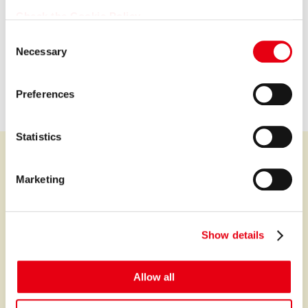
プレミア株式会社
Check the Cookie Policy
C
Premium Co., Ltd.
Necessary
o
n
会社情報を見る
s
Preferences
e
n
t
Statistics
S
e
Marketing
l
プレミアなファイナンスとサービスを世界中に。
e
c
Show details
t
サービス
i
ファイナンス
o
Allow all
n
オートクレジット