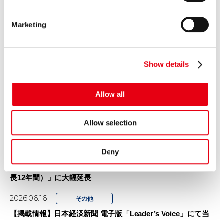
投資家向け「カープレミア債」の発...
S
e
2026.07.09
プレスリリース
Marketing
l
プレミアグループ、レーシングドライバー織戸茉彩選手との
e
スポンサー契約を更新
c
Show details
t
2026.07.01
プレスリリース
i
「カープレミア故障保証」を大幅リニューアル！
o
Allow all
n
2026.07.01
プレスリリース
プレミアグループ、主要子会社を「プレミア株式会社」へ完
Allow selection
全統合
2026.06.30
Deny
プレスリリース
プレミアグループ、育児短時間勤務を「小学校卒業まで（最
長12年間）」に大幅延長
2026.06.16
その他
【掲載情報】日本経済新聞 電子版「Leader’s Voice」にて当