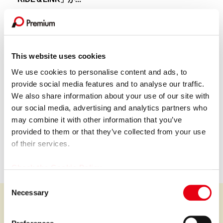
GROUP COMPANY
This website uses cookies
We use cookies to personalise content and ads, to
provide social media features and to analyse our traffic.
We also share information about your use of our site with
プレミア株式会社
our social media, advertising and analytics partners who
may combine it with other information that you’ve
Premium Co., Ltd.
provided to them or that they’ve collected from your use
会社情報を見る
of their services.
Check the Cookie Policy
C
Necessary
o
n
s