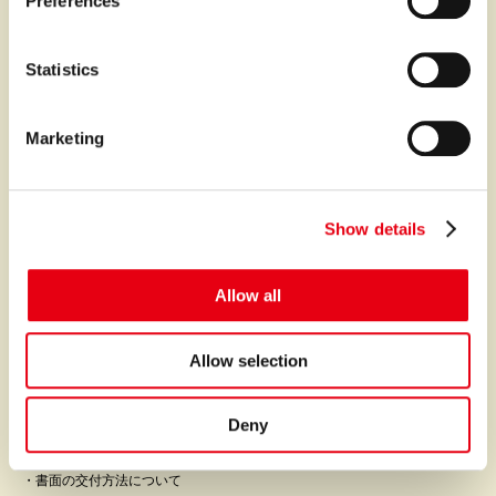
Preferences
プレミアなファイナンスとサービスを世界中に。
e
n
t
Statistics
サービス
S
e
ファイナンス
Marketing
l
オートクレジット
e
c
オートリース
Show details
t
クレジットポリシー
i
o
クレジット契約の仕組み
Allow all
n
書面の交付方法について
Allow selection
故障保証
プレミアの故障保証
Deny
カーセンサーアフター保証
書面の交付方法について