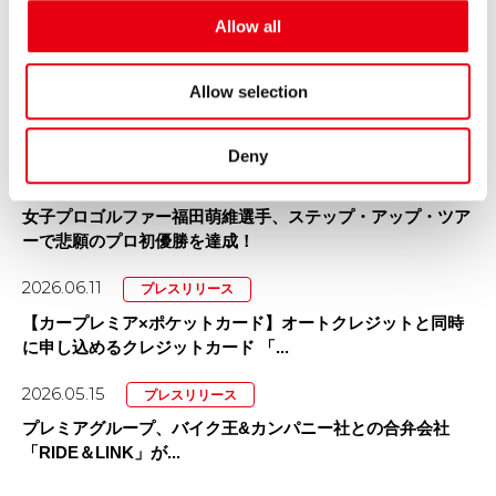
プレミアグループ、育児短時間勤務を「小学校卒業まで（最
o
Allow all
長12年間）」に大幅延長
n
2026.06.16
その他
Allow selection
【掲載情報】日本経済新聞 電子版「Leader’s Voice」にて当
社代...
Deny
2026.06.15
プレスリリース
女子プロゴルファー福田萌維選手、ステップ・アップ・ツア
ーで悲願のプロ初優勝を達成！
2026.06.11
プレスリリース
【カープレミア×ポケットカード】オートクレジットと同時
に申し込めるクレジットカード 「...
2026.05.15
プレスリリース
プレミアグループ、バイク王&カンパニー社との合弁会社
「RIDE＆LINK」が...