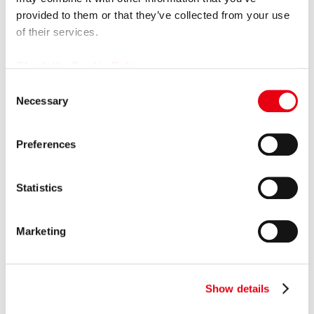
令和8年熊本地震による被害を受けられた皆様へ
provided to them or that they’ve collected from your use
of their services.
2026.07.10
プレスリリース
プレミアグループ、初となる社債発行の条件決定、及び個人
Check the Cookie Policy
投資家向け「カープレミア債」の発...
C
Necessary
o
2026.07.09
プレスリリース
n
プレミアグループ、レーシングドライバー織戸茉彩選手との
s
Preferences
スポンサー契約を更新
e
n
2026.07.01
プレスリリース
t
Statistics
「カープレミア故障保証」を大幅リニューアル！
S
e
2026.07.01
プレスリリース
Marketing
l
プレミアグループ、主要子会社を「プレミア株式会社」へ完
e
全統合
c
Show details
t
2026.06.30
プレスリリース
i