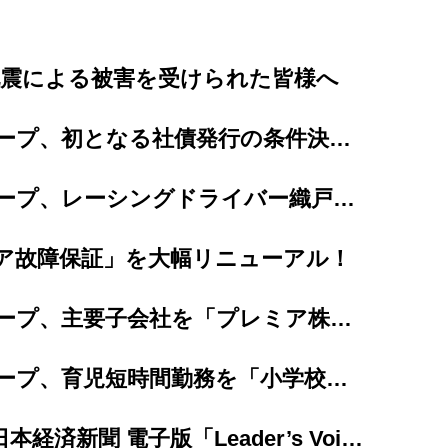
地震による被害を受けられた皆様へ
プレミアグループ、初となる社債発行の条件決定、及び個人投資家向け「カープレミア債」の発...
プレミアグループ、レーシングドライバー織戸茉彩選手とのスポンサー契約を更新
ア故障保証」を大幅リニューアル！
プレミアグループ、主要子会社を「プレミア株式会社」へ完全統合
プレミアグループ、育児短時間勤務を「小学校卒業まで（最長12年間）」に大幅延長
【掲載情報】日本経済新聞 電子版「Leader’s Voice」にて当社代...