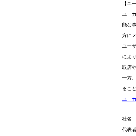
【ユ
ユー
能な事
方に
ユー
により
取店
一方
るこ
ユーカ
社名
代表