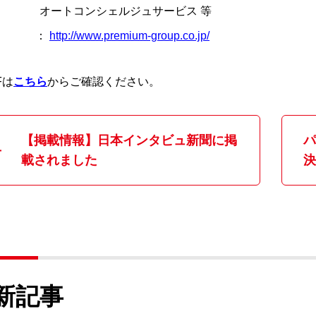
トコンシェルジュサービス 等
L ：
http://www.premium-group.co.jp/
Fは
こちら
からご確認ください。
【掲載情報】日本インタビュ新聞に掲
パ
載されました
決
新記事