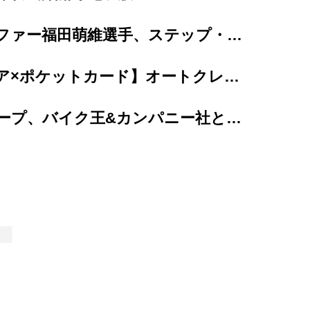
女子プロゴルファー福田萌維選手、ステップ・アップ・ツアーで悲願のプロ初優勝を達成！
【カープレミア×ポケットカード】オートクレジットと同時に申し込めるクレジットカード 「...
プレミアグループ、バイク王&カンパニー社との合弁会社「RIDE＆LINK」が...