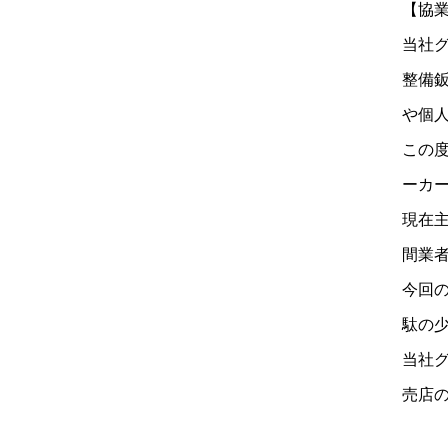
【協
当社
整備鈑
や個
この度
ーカ
現在
間業
今回
駄の
当社
売店