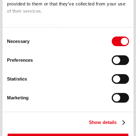
長12年間）」に大幅延長
provided to them or that they’ve collected from your use
of their services.
2026.06.16
その他
【掲載情報】日本経済新聞 電子版「Leader’s Voice」にて当
Check the Cookie Policy
社代...
C
Necessary
o
2026.06.15
プレスリリース
n
女子プロゴルファー福田萌維選手、ステップ・アップ・ツア
s
Preferences
ーで悲願のプロ初優勝を達成！
e
n
2026.06.11
プレスリリース
t
Statistics
【カープレミア×ポケットカード】オートクレジットと同時
S
に申し込めるクレジットカード 「...
e
Marketing
l
2026.05.15
プレスリリース
e
プレミアグループ、バイク王&カンパニー社との合弁会社
c
「RIDE＆LINK」が...
Show details
t
i