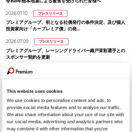
令和8年熊本地震による被害を受けられた皆様へ
2026.07.10
プレスリリース
プレミアグループ、初となる社債発行の条件決定、及び個人
投資家向け「カープレミア債」の発...
2026.07.09
プレスリリース
プレミアグループ、レーシングドライバー織戸茉彩選手との
スポンサー契約を更新
2026.07.01
プレスリリース
「カープレミア故障保証」を大幅リニューアル！
2026.07.01
This website uses cookies
プレスリリース
プレミアグループ、主要子会社を「プレミア株式会社」へ完
We use cookies to personalise content and ads, to
全統合
provide social media features and to analyse our traffic.
We also share information about your use of our site with
2026.06.30
プレスリリース
our social media, advertising and analytics partners who
プレミアグループ、育児短時間勤務を「小学校卒業まで（最
may combine it with other information that you’ve