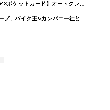
【カープレミア×ポケットカード】オートクレジットと同時に申し込めるクレジットカード 「...
プレミアグループ、バイク王&カンパニー社との合弁会社「RIDE＆LINK」が...