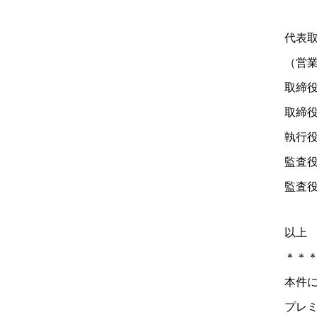
代表
（営
取
取締
執
以上
＊＊
本件に
プレ