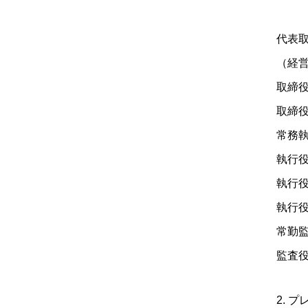
代表
（経
取
常務
執
執
執行役
2. 