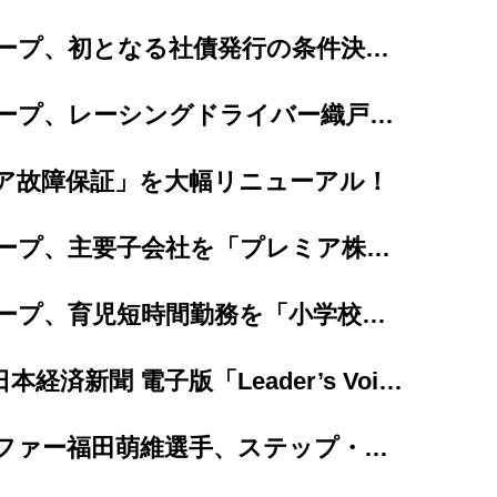
プレミアグループ、初となる社債発行の条件決定、及び個人投資家向け「カープレミア債」の発...
プレミアグループ、レーシングドライバー織戸茉彩選手とのスポンサー契約を更新
ア故障保証」を大幅リニューアル！
プレミアグループ、主要子会社を「プレミア株式会社」へ完全統合
プレミアグループ、育児短時間勤務を「小学校卒業まで（最長12年間）」に大幅延長
【掲載情報】日本経済新聞 電子版「Leader’s Voice」にて当社代...
女子プロゴルファー福田萌維選手、ステップ・アップ・ツアーで悲願のプロ初優勝を達成！