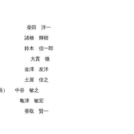
掌） 柴田 洋一
橋 輝樹
 信一郎
発部長） 大貫 徹
金澤 友洋
 土屋 佳之
締役社長） 中谷 敏之
 敏宏
取 賢一