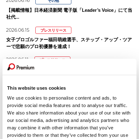
2026.06.16
その他
【掲載情報】日本経済新聞 電子版「Leader’s Voice」にて当
社代...
2026.06.15
プレスリリース
女子プロゴルファー福田萌維選手、ステップ・アップ・ツア
ーで悲願のプロ初優勝を達成！
2026.06.11
プレスリリース
【カープレミア×ポケットカード】オートクレジットと同時
に申し込めるクレジットカード 「...
This website uses cookies
2026.05.15
プレスリリース
We use cookies to personalise content and ads, to
プレミアグループ、バイク王&カンパニー社との合弁会社
provide social media features and to analyse our traffic.
「RIDE＆LINK」が...
We also share information about your use of our site with
our social media, advertising and analytics partners who
may combine it with other information that you’ve
GROUP COMPANY
provided to them or that they’ve collected from your use