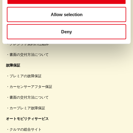
n
ファイナンス
オートクレジット
Allow selection
オートリース
Deny
クレジットポリシー
クレジット契約の仕組み
書面の交付方法について
故障保証
プレミアの故障保証
カーセンサーアフター保証
書面の交付方法について
カープレミア故障保証
オートモビリティサービス
クルマの総合サイト