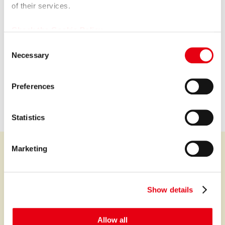
of their services.
Check the Cookie Policy
C
プレミア株式会社
Necessary
o
Premium Co., Ltd.
n
s
Preferences
会社情報を見る
e
n
t
Statistics
S
e
Marketing
l
e
プレミアなファイナンスとサービスを世界中に。
c
Show details
t
i
サービス
o
Allow all