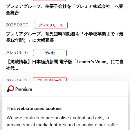
プレミアグループ、主要子会社を「プレミア株式会社」へ完
全統合
2026.06.30
プレスリリース
プレミアグループ、育児短時間勤務を「小学校卒業まで（最
長12年間）」に大幅延長
2026.06.16
その他
【掲載情報】日本経済新聞 電子版「Leader’s Voice」にて当
社代...
2026.06.15
プレスリリース
女子プロゴルファー福田萌維選手、ステップ・アップ・ツア
ーで悲願のプロ初優勝を達成！
2026.06.11
This website uses cookies
プレスリリース
【カープレミア×ポケットカード】オートクレジットと同時
We use cookies to personalise content and ads, to
に申し込めるクレジットカード 「...
provide social media features and to analyse our traffic.