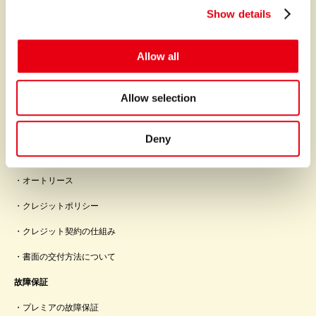
Show details
t
i
o
Allow all
プレミアなファイナンスとサービスを世界中に。
n
Allow selection
サービス
ファイナンス
Deny
オートクレジット
オートリース
クレジットポリシー
クレジット契約の仕組み
書面の交付方法について
故障保証
プレミアの故障保証