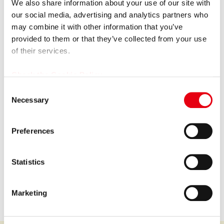
We also share information about your use of our site with
2026.05.15
プレスリリース
our social media, advertising and analytics partners who
プレミアグループ、バイク王&カンパニー社との合弁会社
may combine it with other information that you’ve
「RIDE＆LINK」が...
provided to them or that they’ve collected from your use
of their services.
Check the Cookie Policy
GROUP COMPANY
C
Necessary
o
n
s
Preferences
プレミア株式会社
e
n
Premium Co., Ltd.
t
Statistics
S
会社情報を見る
e
Marketing
l
e
c