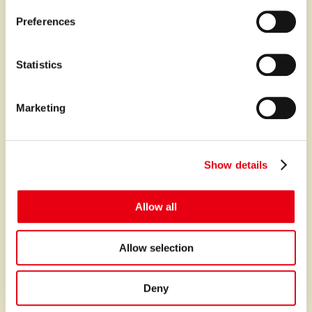
s
Preferences
e
プレミアなファイナンスとサービスを世界中に。
n
t
Statistics
S
サービス
e
Marketing
l
ファイナンス
e
オートクレジット
c
Show details
t
オートリース
i
クレジットポリシー
o
Allow all
n
クレジット契約の仕組み
書面の交付方法について
Allow selection
故障保証
Deny
プレミアの故障保証