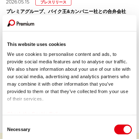
2026.05.15
プレスリリース
プレミアグループ、バイク王&カンパニー社との合弁会社
「RIDE＆LINK」が...
GROUP COMPANY
This website uses cookies
We use cookies to personalise content and ads, to
provide social media features and to analyse our traffic.
We also share information about your use of our site with
our social media, advertising and analytics partners who
プレミア株式会社
may combine it with other information that you’ve
provided to them or that they’ve collected from your use
Premium Co., Ltd.
of their services.
会社情報を見る
Check the Cookie Policy
C
Necessary
o
n