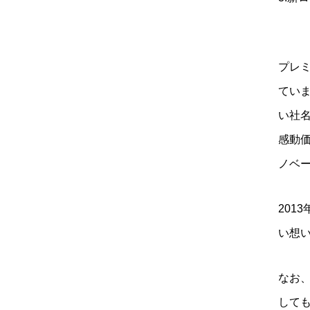
プレミ
てい
い社
感動
ノベ
201
い想
なお
して