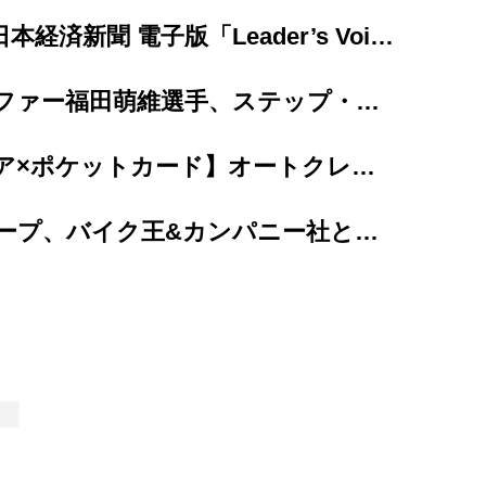
【掲載情報】日本経済新聞 電子版「Leader’s Voice」にて当社代...
女子プロゴルファー福田萌維選手、ステップ・アップ・ツアーで悲願のプロ初優勝を達成！
【カープレミア×ポケットカード】オートクレジットと同時に申し込めるクレジットカード 「...
プレミアグループ、バイク王&カンパニー社との合弁会社「RIDE＆LINK」が...