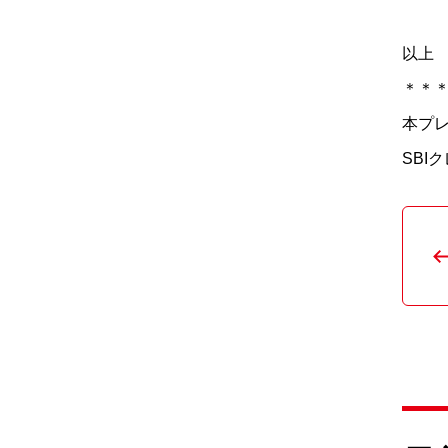
以上
＊＊
本プ
SBI