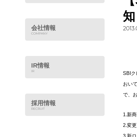
【
知
会社情報
2013.
COMPANY
IR情報
IR
SBI
おいて
で、
採用情報
RECRUIT
1.新
2.変
3.新