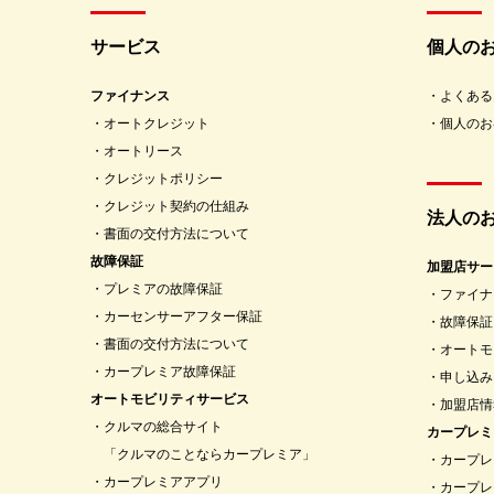
サービス
個人の
ファイナンス
よくある
オートクレジット
個人のお
オートリース
クレジットポリシー
クレジット契約の仕組み
法人の
書面の交付方法について
故障保証
加盟店サー
プレミアの故障保証
ファイナ
カーセンサーアフター保証
故障保証
書面の交付方法について
オートモ
カープレミア故障保証
申し込み
オートモビリティサービス
加盟店情
クルマの総合サイト
カープレミ
「クルマのことならカープレミア」
カープレ
カープレミアアプリ
カープレ