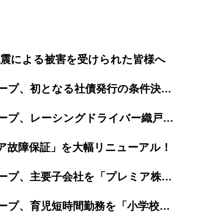
地震による被害を受けられた皆様へ
プレミアグループ、初となる社債発行の条件決定、及び個人投資家向け「カープレミア債」の発...
プレミアグループ、レーシングドライバー織戸茉彩選手とのスポンサー契約を更新
ア故障保証」を大幅リニューアル！
プレミアグループ、主要子会社を「プレミア株式会社」へ完全統合
プレミアグループ、育児短時間勤務を「小学校卒業まで（最長12年間）」に大幅延長