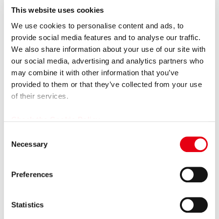
2026.06.16
This website uses cookies
その他
【掲載情報】日本経済新聞 電子版「Leader’s Voice」にて当
We use cookies to personalise content and ads, to
社代...
provide social media features and to analyse our traffic.
We also share information about your use of our site with
2026.06.15
プレスリリース
our social media, advertising and analytics partners who
女子プロゴルファー福田萌維選手、ステップ・アップ・ツア
may combine it with other information that you’ve
ーで悲願のプロ初優勝を達成！
provided to them or that they’ve collected from your use
of their services.
2026.06.11
プレスリリース
【カープレミア×ポケットカード】オートクレジットと同時
Check the Cookie Policy
に申し込めるクレジットカード 「...
C
Necessary
o
n
GROUP COMPANY
s
Preferences
e
n
t
Statistics
S