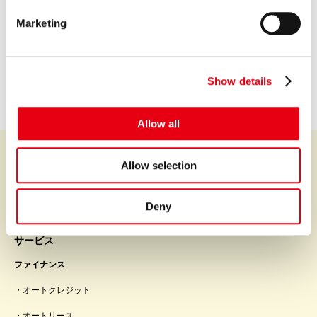
プレミア株式会社
e
Marketing
l
Premium Co., Ltd.
e
c
会社情報を見る
Show details
t
i
o
Allow all
n
Allow selection
プレミアなファイナンスとサービスを世界中に。
Deny
サービス
ファイナンス
オートクレジット
オートリース