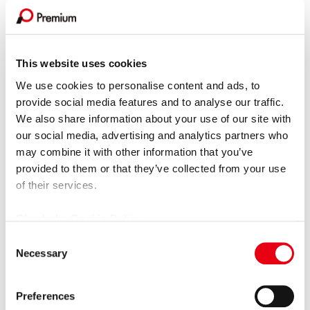
令和8年熊本地震による被害を受けられた皆様へ
2026.07.10
プレスリリース
プレミアグループ、初となる社債発行の条件決定、及び個人
This website uses cookies
投資家向け「カープレミア債」の発...
We use cookies to personalise content and ads, to
provide social media features and to analyse our traffic.
2026.07.09
プレスリリース
We also share information about your use of our site with
プレミアグループ、レーシングドライバー織戸茉彩選手との
our social media, advertising and analytics partners who
スポンサー契約を更新
may combine it with other information that you’ve
provided to them or that they’ve collected from your use
2026.07.01
プレスリリース
of their services.
「カープレミア故障保証」を大幅リニューアル！
Check the Cookie Policy
2026.07.01
プレスリリース
C
プレミアグループ、主要子会社を「プレミア株式会社」へ完
Necessary
o
全統合
n
2026.06.30
s
プレスリリース
Preferences
e