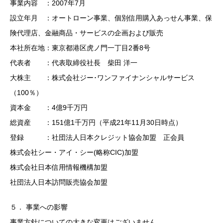
事業内容 ：2007年7月
設立年月 ：オートローン事業、個別信用購入あっせん事業、保
険代理店、金融商品・サービスの企画および販売
本社所在地：東京都港区虎ノ門一丁目2番8号
代表者 ：代表取締役社長 柴田 洋一
大株主 ：株式会社ジー･ワンファイナンシャルサービス
（100％）
資本金 ：4億9千万円
総資産 ：151億1千万円（平成21年11月30日時点）
登録 ：社団法人日本クレジット協会加盟 正会員
株式会社シー・アイ・シー(略称CIC)加盟
株式会社日本信用情報機構加盟
社団法人日本訪問販売協会加盟
５． 事業への影響
事業方針についての大きな変更はございません。