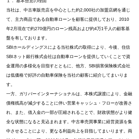
１． 基本合意の理由
当社は、中古車販売店を中心とした約2,000社の加盟店網を通じ
て、主力商品である自動車ローンを顧客に提供しており、2010
年2月現在で約270億円のローン残高および約4万1千人の顧客基
盤を有しております。
SBIホールディングスによる当社株式の取得により、今後、住信
SBIネット銀行株式会社は自動車ローンを提供していくことで資
金運用の多様化を目指すとともに、他方、SBI損害保険株式会社
は低価格で好評の自動車保険を当社の顧客に紹介してまいりま
す。
一方、ガリバーインターナショナルは、本株式譲渡により、金融
債権残高が減少することに伴い営業キャッシュ・フローが改善さ
れ、また、借入金の一部が圧縮されることで、財政状態がより健
全な状態になると見込まれます。中古車売買事業に経営資源を集
中させることにより、更なる利益向上を目指してまいります。両