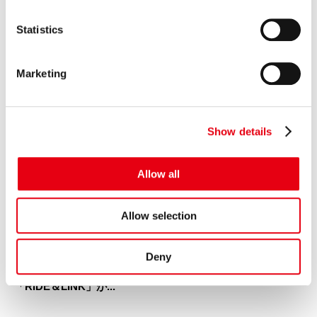
プレミアグループ、育児短時間勤務を「小学校卒業まで（最
n
長12年間）」に大幅延長
t
Statistics
2026.06.16
S
その他
e
【掲載情報】日本経済新聞 電子版「Leader’s Voice」にて当
Marketing
l
社代...
e
2026.06.15
c
プレスリリース
Show details
t
女子プロゴルファー福田萌維選手、ステップ・アップ・ツア
i
ーで悲願のプロ初優勝を達成！
o
Allow all
2026.06.11
n
プレスリリース
【カープレミア×ポケットカード】オートクレジットと同時
Allow selection
に申し込めるクレジットカード 「...
2026.05.15
プレスリリース
Deny
プレミアグループ、バイク王&カンパニー社との合弁会社
「RIDE＆LINK」が...