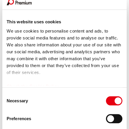
2026.06.16
その他
【掲載情報】日本経済新聞 電子版「Leader’s Voice」にて当
This website uses cookies
社代...
We use cookies to personalise content and ads, to
2026.06.15
プレスリリース
provide social media features and to analyse our traffic.
We also share information about your use of our site with
女子プロゴルファー福田萌維選手、ステップ・アップ・ツア
our social media, advertising and analytics partners who
ーで悲願のプロ初優勝を達成！
may combine it with other information that you’ve
2026.06.11
プレスリリース
provided to them or that they’ve collected from your use
of their services.
【カープレミア×ポケットカード】オートクレジットと同時
に申し込めるクレジットカード 「...
Check the Cookie Policy
2026.05.15
プレスリリース
C
Necessary
プレミアグループ、バイク王&カンパニー社との合弁会社
o
「RIDE＆LINK」が...
n
s
Preferences
e