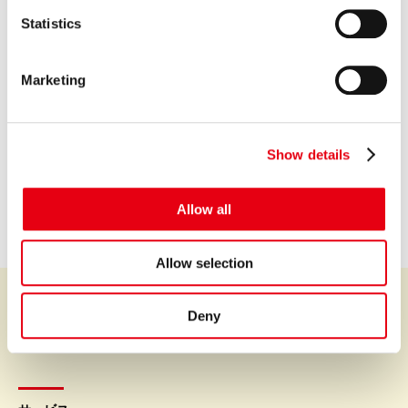
GROUP COMPANY
n
t
Statistics
S
e
Marketing
l
e
プレミア株式会社
c
Premium Co., Ltd.
Show details
t
i
会社情報を見る
o
Allow all
n
Allow selection
Deny
プレミアなファイナンスとサービスを世界中に。