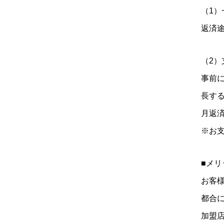
（1）
返済
（2）
事前
長す
月返
※お
■メリ
お客
都合
加盟