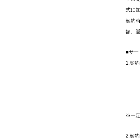
式に
契約
額、
■サー
1.
※一
2.契