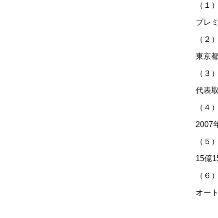
（１
プレ
（２
東京都
（３
代表取
（４
2007
（５
15億
（６
オー