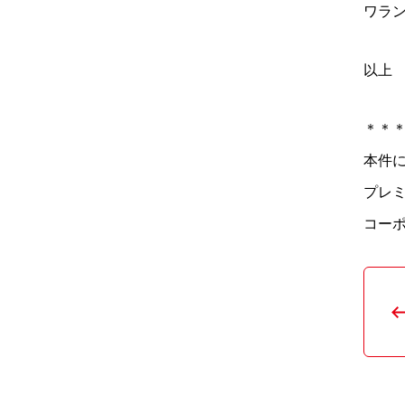
ワラ
以上
＊＊
本件に
プレ
コーポ