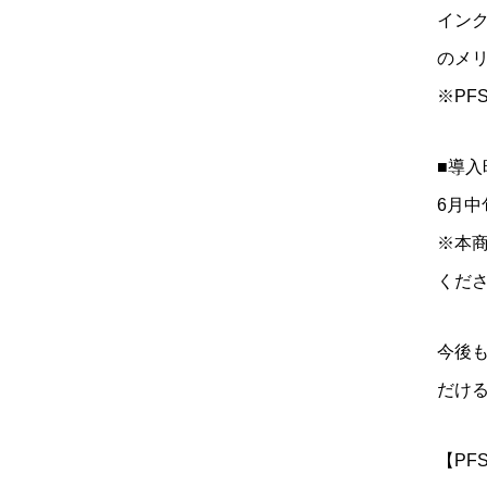
イン
のメ
※P
■導入
6月
※本
くだ
今後
だけ
【PF