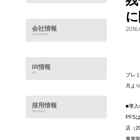
残
に
会社情報
2016.
COMPANY
IR情報
IR
プレ
月よ
採用情報
■導入
RECRUIT
PFS
店（2
事業