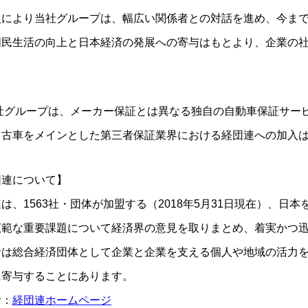
入により当社グループは、幅広い関係者との対話を進め、今ま
国民生活の向上と日本経済の発展への寄与はもとより、企業の
。
当社グループは、メーカー保証とは異なる独自の自動車保証サー
中古車をメインとした第三者保証業界における経団連への加入
団連について】
は、1563社・団体が加盟する（2018年5月31日現在）、
広範な重要課題について経済界の意見を取りまとめ、着実かつ
命は総合経済団体として企業と企業を支える個人や地域の活力
に寄与することにあります。
考：
経団連ホームページ