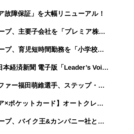
ア故障保証」を大幅リニューアル！
プレミアグループ、主要子会社を「プレミア株式会社」へ完全統合
プレミアグループ、育児短時間勤務を「小学校卒業まで（最長12年間）」に大幅延長
【掲載情報】日本経済新聞 電子版「Leader’s Voice」にて当社代...
女子プロゴルファー福田萌維選手、ステップ・アップ・ツアーで悲願のプロ初優勝を達成！
【カープレミア×ポケットカード】オートクレジットと同時に申し込めるクレジットカード 「...
プレミアグループ、バイク王&カンパニー社との合弁会社「RIDE＆LINK」が...