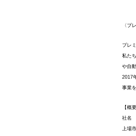
〈プ
プレ
私た
や自
201
事業
【概
社名
上場