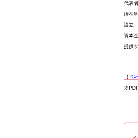
代表
所在
設立
資本金
提供
造・
【当
※PD