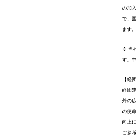
の加
で、
ます
※ 
す。
【経
経団連
外の
の使
向上
ご参