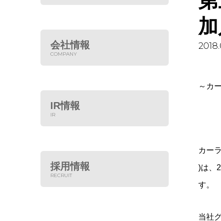
第
加
会社情報
2018.
COMPANY
～カ
IR情報
IR
カー
採用情報
)は、
RECRUIT
す。
当社