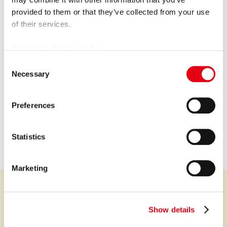
provided to them or that they’ve collected from your use
GROUP COMPANY
of their services.
Check the Cookie Policy
C
Necessary
o
プレミア株式会社
n
s
Preferences
Premium Co., Ltd.
e
n
会社情報を見る
t
Statistics
S
e
Marketing
l
e
c
Show details
t
プレミアなファイナンスとサービスを世界中に。
i