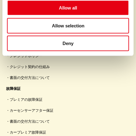
o
Allow all
n
サービス
ファイナンス
Allow selection
オートクレジット
Deny
オートリース
クレジットポリシー
クレジット契約の仕組み
書面の交付方法について
故障保証
プレミアの故障保証
カーセンサーアフター保証
書面の交付方法について
カープレミア故障保証