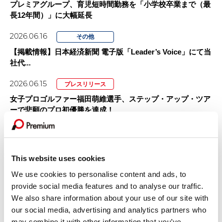
プレミアグループ、育児短時間勤務を「小学校卒業まで（最
長12年間）」に大幅延長
2026.06.16
その他
【掲載情報】日本経済新聞 電子版「Leader’s Voice」にて当
社代...
2026.06.15
プレスリリース
女子プロゴルファー福田萌維選手、ステップ・アップ・ツア
ーで悲願のプロ初優勝を達成！
2026.06.11
プレスリリース
【カープレミア×ポケットカード】オートクレジットと同時
に申し込めるクレジットカード 「...
This website uses cookies
We use cookies to personalise content and ads, to
2026.05.15
プレスリリース
provide social media features and to analyse our traffic.
プレミアグループ、バイク王&カンパニー社との合弁会社
We also share information about your use of our site with
「RIDE＆LINK」が...
our social media, advertising and analytics partners who
may combine it with other information that you’ve