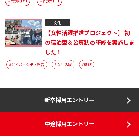
#転職(6)
#配属(1)
文化
【女性活躍推進プロジェクト】 初
の宿泊型＆公募制の研修を実施しま
した！
#ダイバーシティ経営
#女性活躍
#研修
新卒採用エントリー
中途採用エントリー