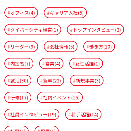
#オフィス(4)
#キャリア入社(5)
#ダイバーシティ経営(1)
#トップインタビュー(2)
#リーダー(9)
#会社情報(5)
#働き方(10)
#内定者(7)
#営業(4)
#女性活躍(1)
#就活(30)
#新卒(22)
#新規事業(3)
#研修(17)
#社内イベント(15)
#社員インタビュー(19)
#若手活躍(14)