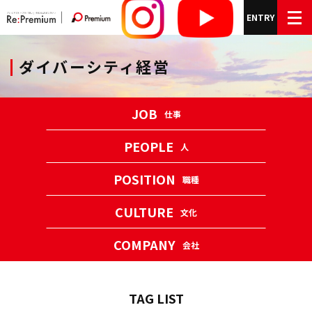
ENTRY
ダイバーシティ経営
JOB
仕事
PEOPLE
人
POSITION
職種
CULTURE
文化
COMPANY
会社
TAG LIST