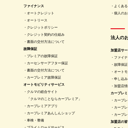
ファイナンス
よくある
オートクレジット
個人のお
オートリース
クレジットポリシー
クレジット契約の仕組み
法人の
書面の交付方法について
故障保証
加盟店サー
プレミアの故障保証
ファイナ
カーセンサーアフター保証
故障保証
書面の交付方法について
オートモ
カープレミア故障保証
申し込み
オートモビリティサービス
加盟店情
クルマの総合サイト
カープレミ
「クルマのことならカープレミア」
カープレ
カープレミアアプリ
カープレ
カープレミアあんしんショップ
カープレ
車検・整備
加盟店の皆
プライムロードサービス