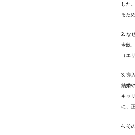
した
るた
2. 
今般
（エ
3. 
結婚
キャ
に、
4. 