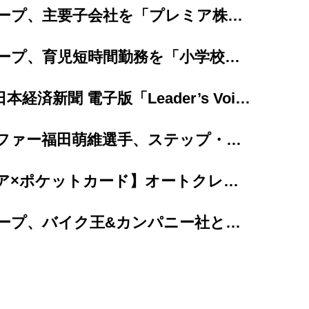
プレミアグループ、主要子会社を「プレミア株式会社」へ完全統合
プレミアグループ、育児短時間勤務を「小学校卒業まで（最長12年間）」に大幅延長
【掲載情報】日本経済新聞 電子版「Leader’s Voice」にて当社代...
女子プロゴルファー福田萌維選手、ステップ・アップ・ツアーで悲願のプロ初優勝を達成！
【カープレミア×ポケットカード】オートクレジットと同時に申し込めるクレジットカード 「...
プレミアグループ、バイク王&カンパニー社との合弁会社「RIDE＆LINK」が...