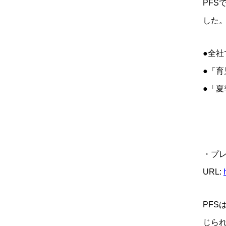
PF
した
●全社
●「
●「夏
・プ
URL:
PF
じら