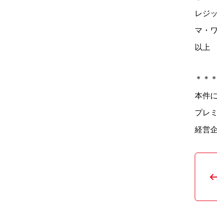
レジ
マ・
以上
＊＊
本件に
プレ
経営企