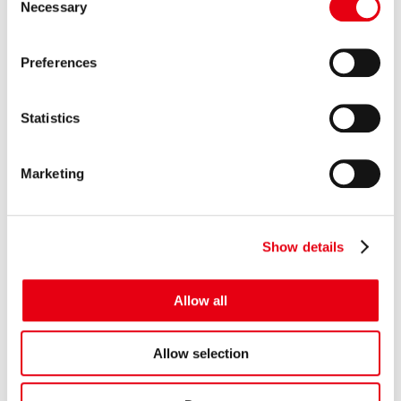
Necessary
o
【カープレミア×ポケットカード】オートクレジットと同時
n
に申し込めるクレジットカード 「...
s
Preferences
2026.05.15
e
プレスリリース
n
プレミアグループ、バイク王&カンパニー社との合弁会社
t
Statistics
「RIDE＆LINK」が...
S
e
Marketing
l
GROUP COMPANY
e
c
Show details
t
i
o
Allow all
プレミア株式会社
n
Premium Co., Ltd.
Allow selection
会社情報を見る