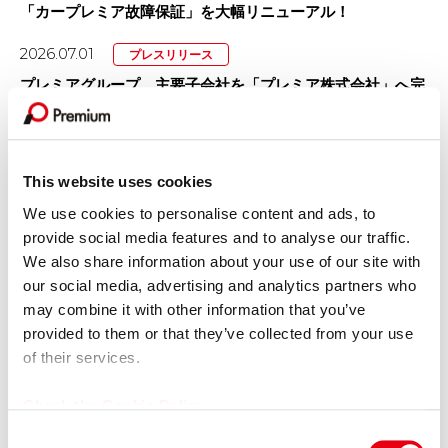
「カープレミア故障保証」を大幅リニューアル！
2026.07.01
プレスリリース
プレミアグループ、主要子会社を「プレミア株式会社」へ完
全統合
2026.06.30
プレスリリース
プレミアグループ、育児短時間勤務を「小学校卒業まで（最
This website uses cookies
長12年間）」に大幅延長
We use cookies to personalise content and ads, to
provide social media features and to analyse our traffic.
2026.06.16
その他
We also share information about your use of our site with
【掲載情報】日本経済新聞 電子版「Leader’s Voice」にて当
our social media, advertising and analytics partners who
社代...
may combine it with other information that you’ve
provided to them or that they’ve collected from your use
2026.06.15
プレスリリース
of their services.
女子プロゴルファー福田萌維選手、ステップ・アップ・ツア
ーで悲願のプロ初優勝を達成！
Check the Cookie Policy
2026.06.11
C
プレスリリース