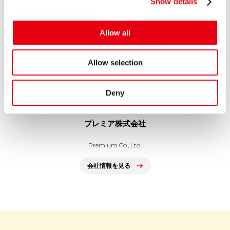
Show details
t
プレミアグループ、バイク王&カンパニー社との合弁会社
i
「RIDE＆LINK」が...
o
Allow all
n
GROUP COMPANY
Allow selection
Deny
プレミア株式会社
Premium Co., Ltd.
会社情報を見る