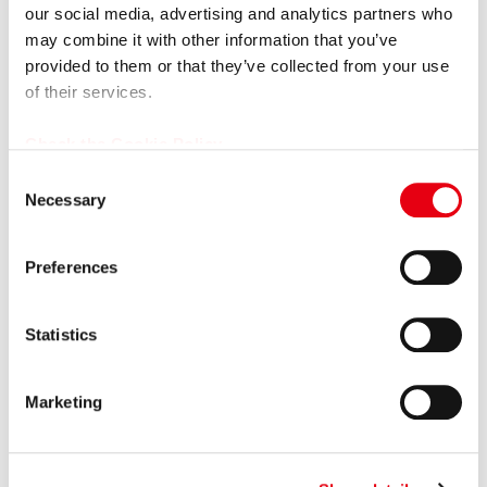
全統合
our social media, advertising and analytics partners who
may combine it with other information that you’ve
2026.06.30
プレスリリース
provided to them or that they’ve collected from your use
プレミアグループ、育児短時間勤務を「小学校卒業まで（最
of their services.
長12年間）」に大幅延長
Check the Cookie Policy
2026.06.16
その他
C
【掲載情報】日本経済新聞 電子版「Leader’s Voice」にて当
Necessary
o
社代...
n
s
2026.06.15
Preferences
プレスリリース
e
女子プロゴルファー福田萌維選手、ステップ・アップ・ツア
n
ーで悲願のプロ初優勝を達成！
t
Statistics
S
2026.06.11
プレスリリース
e
Marketing
【カープレミア×ポケットカード】オートクレジットと同時
l
に申し込めるクレジットカード 「...
e
c
2026.05.15
プレスリリース