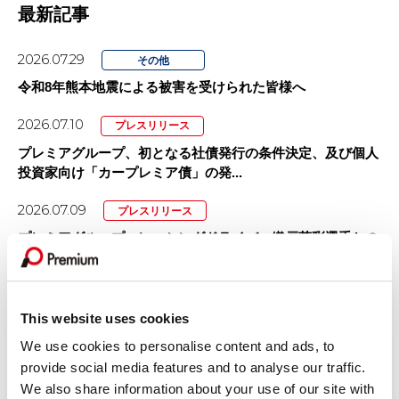
最新記事
2026.07.29
その他
令和8年熊本地震による被害を受けられた皆様へ
2026.07.10
プレスリリース
プレミアグループ、初となる社債発行の条件決定、及び個人
投資家向け「カープレミア債」の発...
2026.07.09
プレスリリース
プレミアグループ、レーシングドライバー織戸茉彩選手との
スポンサー契約を更新
2026.07.01
プレスリリース
This website uses cookies
「カープレミア故障保証」を大幅リニューアル！
We use cookies to personalise content and ads, to
2026.07.01
プレスリリース
provide social media features and to analyse our traffic.
プレミアグループ、主要子会社を「プレミア株式会社」へ完
We also share information about your use of our site with