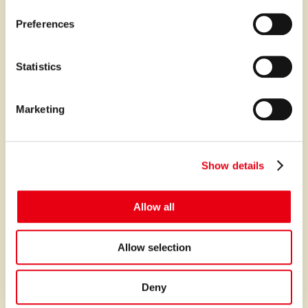
n
s
Preferences
e
n
プレミアなファイナンスとサービスを世界中に。
t
Statistics
S
サービス
e
Marketing
l
ファイナンス
e
オートクレジット
c
Show details
t
オートリース
i
クレジットポリシー
o
Allow all
n
クレジット契約の仕組み
Allow selection
書面の交付方法について
故障保証
Deny
プレミアの故障保証