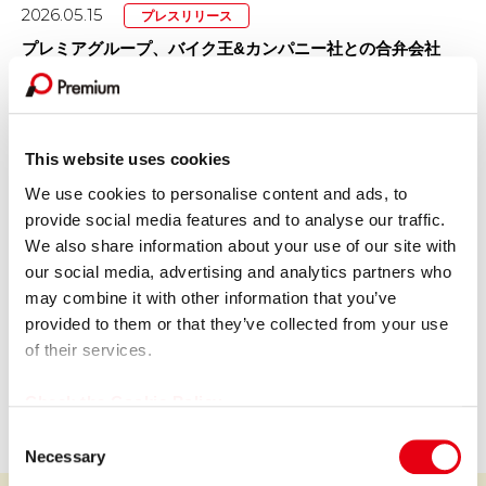
2026.05.15
プレスリリース
プレミアグループ、バイク王&カンパニー社との合弁会社
「RIDE＆LINK」が...
GROUP COMPANY
This website uses cookies
We use cookies to personalise content and ads, to
provide social media features and to analyse our traffic.
We also share information about your use of our site with
our social media, advertising and analytics partners who
プレミア株式会社
may combine it with other information that you’ve
provided to them or that they’ve collected from your use
Premium Co., Ltd.
of their services.
会社情報を見る
Check the Cookie Policy
C
Necessary
o