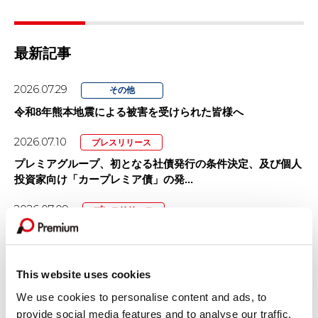
最新記事
2026.07.29
その他
令和8年熊本地震による被害を受けられた皆様へ
2026.07.10
プレスリリース
プレミアグループ、初となる社債発行の条件決定、及び個人
投資家向け「カープレミア債」の発...
2026.07.09
プレスリリース
プレミアグループ、レーシングドライバー織戸茉彩選手との
スポンサー契約を更新
This website uses cookies
2026.07.01
プレスリリース
We use cookies to personalise content and ads, to
「カープレミア故障保証」を大幅リニューアル！
provide social media features and to analyse our traffic.