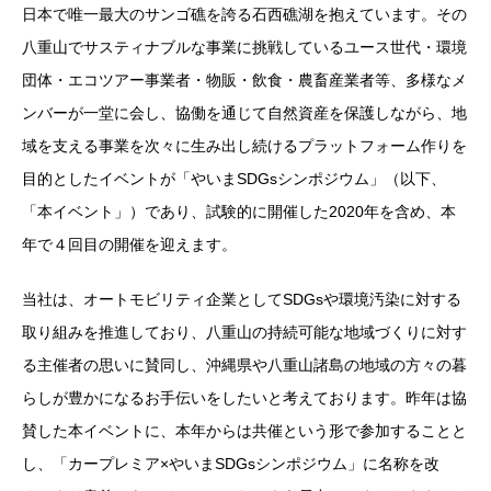
日本で唯一最大のサンゴ礁を誇る石西礁湖を抱えています。その
八重山でサスティナブルな事業に挑戦しているユース世代・環境
団体・エコツアー事業者・物販・飲食・農畜産業者等、多様なメ
ンバーが一堂に会し、協働を通じて自然資産を保護しながら、地
域を支える事業を次々に生み出し続けるプラットフォーム作りを
目的としたイベントが「やいまSDGsシンポジウム」（以下、
「本イベント」）であり、試験的に開催した2020年を含め、本
年で４回目の開催を迎えます。
当社は、オートモビリティ企業としてSDGsや環境汚染に対する
取り組みを推進しており、八重山の持続可能な地域づくりに対す
る主催者の思いに賛同し、沖縄県や八重山諸島の地域の方々の暮
らしが豊かになるお手伝いをしたいと考えております。昨年は協
賛した本イベントに、本年からは共催という形で参加することと
し、「カープレミア×やいまSDGsシンポジウム」に名称を改