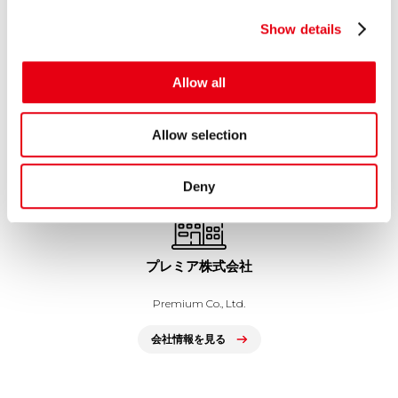
に申し込めるクレジットカード 「...
c
Show details
t
2026.05.15
プレスリリース
i
プレミアグループ、バイク王&カンパニー社との合弁会社
o
Allow all
「RIDE＆LINK」が...
n
Allow selection
GROUP COMPANY
Deny
プレミア株式会社
Premium Co., Ltd.
会社情報を見る