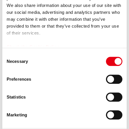
2026.07.01
We also share information about your use of our site with
プレスリリース
our social media, advertising and analytics partners who
プレミアグループ、主要子会社を「プレミア株式会社」へ完
may combine it with other information that you’ve
全統合
provided to them or that they’ve collected from your use
2026.06.30
プレスリリース
of their services.
プレミアグループ、育児短時間勤務を「小学校卒業まで（最
Check the Cookie Policy
長12年間）」に大幅延長
C
2026.06.16
その他
Necessary
o
【掲載情報】日本経済新聞 電子版「Leader’s Voice」にて当
n
社代...
s
Preferences
e
2026.06.15
プレスリリース
n
女子プロゴルファー福田萌維選手、ステップ・アップ・ツア
t
Statistics
ーで悲願のプロ初優勝を達成！
S
e
2026.06.11
Marketing
プレスリリース
l
【カープレミア×ポケットカード】オートクレジットと同時
e