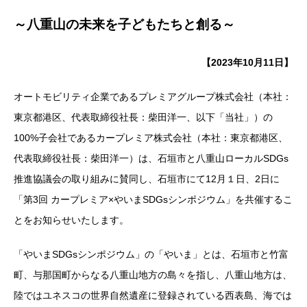
～八重山の未来を子どもたちと創る～
【2023年10月11日】
オートモビリティ企業であるプレミアグループ株式会社（本社：
東京都港区、代表取締役社長：柴田洋一、以下「当社」）の
100%子会社であるカープレミア株式会社（本社：東京都港区、
代表取締役社長：柴田洋一）は、石垣市と八重山ローカルSDGs
推進協議会の取り組みに賛同し、石垣市にて12月１日、2日に
「第3回 カープレミア×やいまSDGsシンポジウム」を共催するこ
とをお知らせいたします。
「やいまSDGsシンポジウム」の「やいま」とは、石垣市と竹富
町、与那国町からなる八重山地方の島々を指し、八重山地方は、
陸ではユネスコの世界自然遺産に登録されている西表島、海では